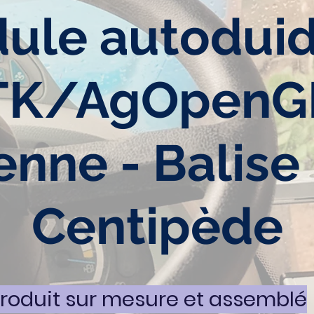
ule autodui
TK/AgOpenG
enne - Balise
Centipède
roduit sur mesure et assemblé