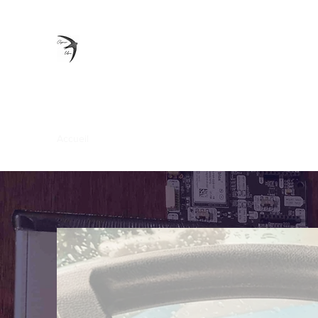
APUSO -
La précision
sous toutes ses formes
Accueil
Boutique
Qui sommes-nous
Notre offre