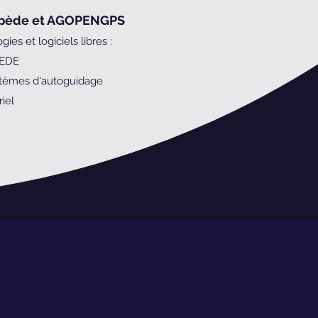
tipède et AGOPENGPS
es et logiciels libres :
PEDE
ystèmes d'autoguidage
iel