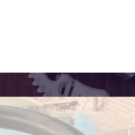
Dépannage AgOpenG
Notre modèle
Notre R&D
Plus