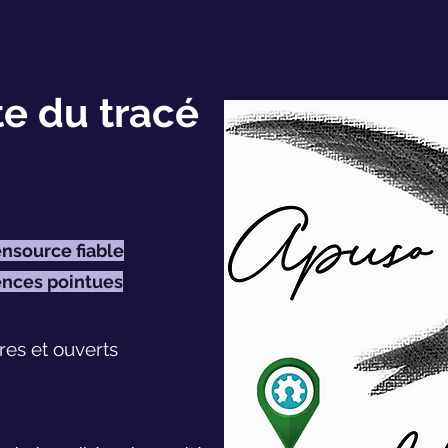
te du tracé
source fiable
nces pointues
res et ouverts