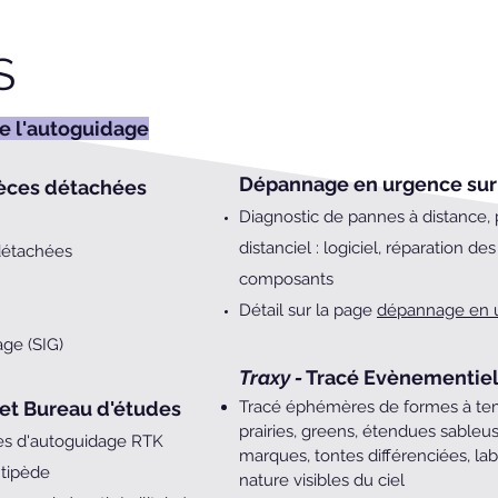
S
e l'autoguidage
Dépannage en urgence su
ièces détachées
Diagnostic de pannes à distance, 
distanciel : logiciel, réparation de
détachées
composants
Détail sur la page
dépannage en 
age (SIG)
Traxy -
Tracé Evènementie
et Bureau d'études
Tracé éphémères de formes à temp
prairies, greens, étendues sable
mes d'autoguidage RTK
marques, tontes différenciées, la
ntipède
nature visibles du ciel