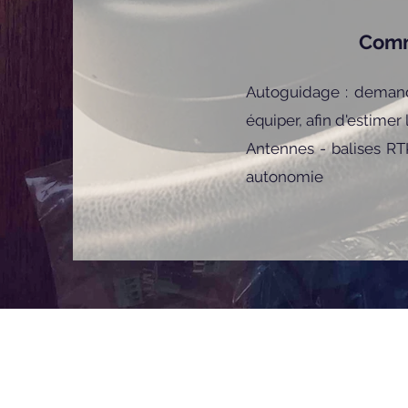
Comm
Autoguidage : demande
équiper,
afin d'estimer
Antennes - balises RT
autonomie