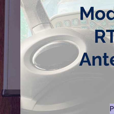
Mod
R
Ant
P