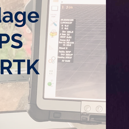
dage
PS
 RTK