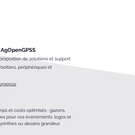
r AgOpenGPSS
propostion de solutions et support
s boitiers, périphériques et
urgence
l
s et coûts optimisés : gazons,
uses pour vos évènements, logos et
byrinthes ou dessins grandeur